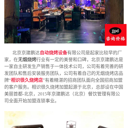
北京京建鹏达
自动烧烤设备
有限公司是起家比较早的厂
家，在
无烟烧烤
行业有一定的美誉和口碑，北京京建鹏达是
一家自主研发生产销售于一体技术公司，公司有着完善的研
发团队和售后安装服务团队，公司有着自己的无烟烧烤店品
牌“
相识很久烧烤店
”有着精湛的招商团队面向全国招商加盟
的客户服务。相识很久烧烤加盟起源于北京，总部设在中国
美丽首都-北京，2015年京建鹏达（北京）餐饮管理有限公
司全面开始加盟连锁事业。