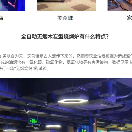
全自动无烟木炭型烧烤炉有什么特点？
) 民以食为天，这句话是古人流传下来的，然而餐饮业油烟被视为造成空
的油烟含有一氧化碳、硫氧化物、氮氧化物等有害污染物。数据显示,烧烤摊营
进行一场“无烟烧烤”的试验。