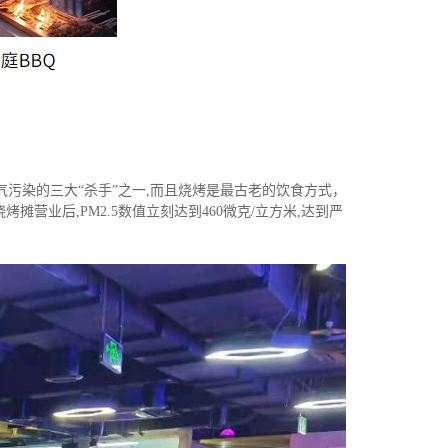
气污染的三大“杀手”之一,而且烧烤是最古老的饮食方式，
业后,PM2.5数值立刻达到460微克/立方米,达到严