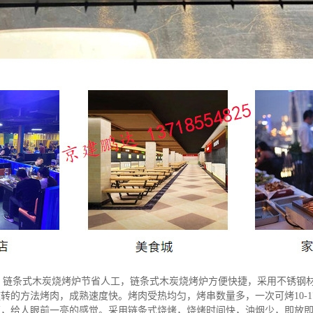
，链条式木炭烧烤炉节省人工，链条式木炭烧烤炉方便快捷，采用不锈钢材
旋转的方法烤肉，成熟速度快。烤肉受热均匀，烤串数量多，一次可烤10-
颖，给人眼前一亮的感觉。采用链条式烧烤，烧烤时间快，油烟少，即放