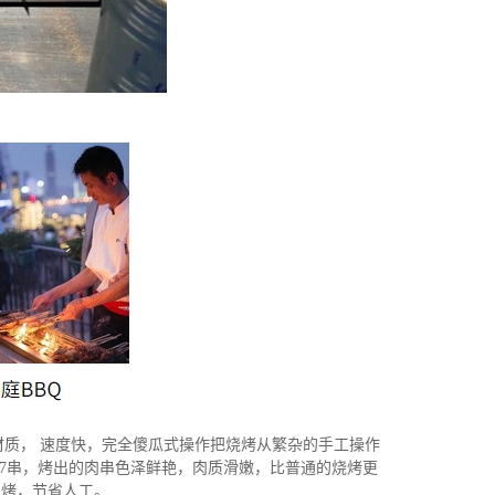
质， 速度快，完全傻瓜式操作把烧烤从繁杂的手工操作
17串，烤出的肉串色泽鲜艳，肉质滑嫩，比普通的烧烤更
即烤，节省人工。