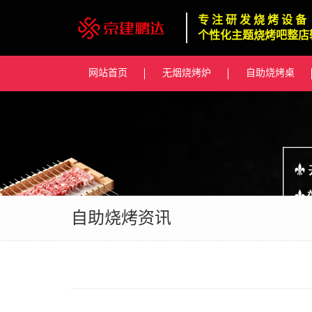
专 注 研 发 烧 烤 设 备
个性化主题烧烤吧整店
网站首页
无烟烧烤炉
自助烧烤桌
自助烧烤资讯