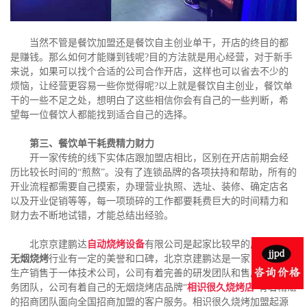
当然不管是餐饮加盟还是餐饮自主创业单干，开店的终目的都
是赚钱。那么如何才能赚到钱呢?目的方法就是用心经营，对于新手
来说，如果可以找个合适的公司合作开店，这样也可以省去不少的
烦恼，让经营更容易一些你觉得呢?以上就是餐饮自主创业，餐饮单
干的一些不足之处，想明白了这些相信你会有自己的一些判断，希
望每一位餐饮人都能找到适合自己的选择。
第三、餐饮单干耗费精力财力
开一家传统的线下实体店跟加盟店相比，区别在开店前期会经
历比较长时间的“煎熬”。没有了连锁品牌的各项扶持和帮助，所有的
开业流程都需要自己摸索，办理营业执照、选址、装修、确定店名
以及开业促销等等，每一项琐碎的工作都要耗费巨大的时间精力和
财力去不断地试错，才能总结出经验。
北京京建鹏达
自动烧烤设备
有限公司是起家比较早的厂家，在
无烟烧烤
行业有一定的美誉和口碑，北京京建鹏达是一家自主研发
生产销售于一体技术公司，公司有着完善的研发团队和售后安装服
务团队，公司有着自己的无烟烧烤店品牌“
相识很久烧烤店
”有着精湛
的招商团队面向全国招商加盟的客户服务。相识很久烧烤加盟起源