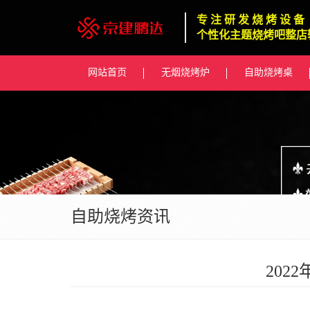
专 注 研 发 烧 烤 设 备
个性化主题烧烤吧整店
网站首页
无烟烧烤炉
自助烧烤桌
自助烧烤资讯
20