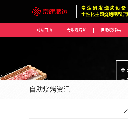
专 注 研 发 烧 烤 设 备
个性化主题烧烤吧整店
网站首页
无烟烧烤炉
自助烧烤桌
自助烧烤资讯