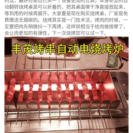
的话，最好还是自己买一个设备更加的合算。本身新型的自
动翻转烧烤桌是可以折叠的，把其桌面擦干净直接放起来，
等到用的时候再展开。大家要是现在购买烧烤桌，厂家是免
费赠送无烟碳的。烧烤其实是一门技术活，烤肉的时候，一
定要把肉先稍微抖一下再烤，这样就相当于给肉做按摩了，
会让肉更加的有弹性，下一次烧烤您可以试一下。