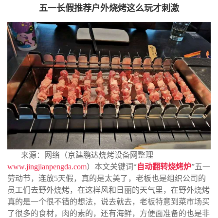
五一长假推荐户外烧烤这么玩才刺激
来源：网络（京建鹏达烧烤设备网整理
www.jingjianpengda.com
）本文关键词“
自动翻转烧烤炉
”五一
劳动节，连放5天假，真的是太美了，老板也是组织公司的
员工们去野外烧烤，在这样风和日丽的天气里，在野外烧烤
真的是一个很不错的想法，说去就去，老板特意到菜市场买
了很多的食材，肉的素的，还有海鲜，方便面准备的也是非