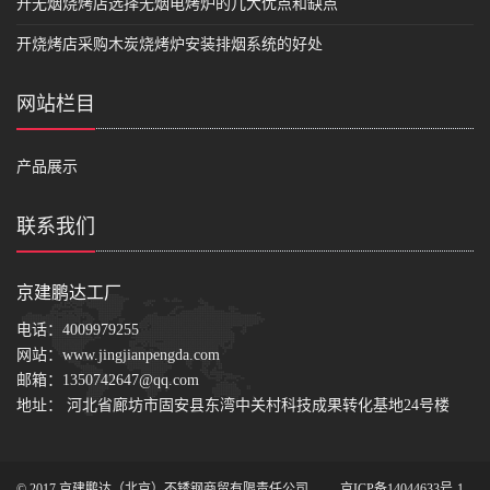
开无烟烧烤店选择无烟电烤炉的几大优点和缺点
开烧烤店采购木炭烧烤炉安装排烟系统的好处
网站栏目
产品展示
联系我们
京建鹏达工厂
电话：
4009979255
网站：
www.jingjianpengda.com
邮箱：
1350742647@qq.com
地址： 河北省廊坊市固安县东湾中关村科技成果转化基地24号楼
© 2017 京建鹏达（北京）不锈钢商贸有限责任公司
京ICP备14044633号-1