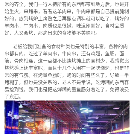
常的齐全。
我们一行人把所有的东西都带到地方后，也是开
始生火，串烤串，看看这羊肉串，牛肉串都是自己提前腌制
好的，放到烤炉上烤熟之后再撒点调料就可以吃了，烤好的
羊肉串，牛肉串，肉质也是很嫩，味道刚刚好，食材品质
好，人又会烤，那烤出来的食物能不美味吗。
老板给我们准备的食材种类也是特别的丰富，各种的肉
串都有的，吃过了羊肉串，牛肉串，还有鸡翅，鱼肠，面
筋，骨肉相连，这一点都不比烧烤摊上的食材少，我感觉比
烧烤摊上还丰富呢，而且十几个人围在一起吃烧烤，也是非
常的有气氛。
在烤墨鱼肠时，烤的时间有些久了，导致一半
烤糊了，但也是没关系的，老人不是常说，吃烤糊的东西容
易捡到钱，我们也是把这烤糊的墨鱼肠分着吃了，免得浪费
了东西。