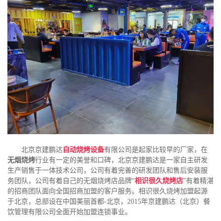
北京京建鹏达
自动烧烤设备
有限公司是起家比较早的厂家，在
无烟烧烤
行业有一定的美誉和口碑，北京京建鹏达是一家自主研发
生产销售于一体技术公司，公司有着完善的研发团队和售后安装服
务团队，公司有着自己的无烟烧烤店品牌“
相识很久烧烤店
”有着精湛
的招商团队面向全国招商加盟的客户服务。相识很久烧烤加盟起源
于北京，总部设在中国美丽首都-北京，2015年京建鹏达（北京）餐
饮管理有限公司全面开始加盟连锁事业。