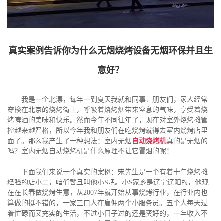
真实案例告诉你为什么无烟烧烤设备无烟环保并且生
意好？
我是一个北漂，每年一到夏天我就和同事，朋友们，家人经常
穿梭在北京的烧烤街上，呼吸着烧烤烟带来窒息的气味，享受着烧
烤啤酒的美味和快乐。然而今年不同往年了，现在对室外烧烤摊管
控越来越严格，所以今年我和朋友们在吃烧烤就得去室内烧烤店里
面了。那么我产生了一种想法：室内无烟
自动烧烤机
真的是无烟的
吗？室内无烟自动烧烤机是什么原理不让它冒烟的呢！
下面我们来说一个真实的案例：宋先生是一个有着十年烧烤摊
经验的店小二，咱们暂且叫他小S吧。小S家乡是辽宁辽阳的，他现
在在长春做烧烤生意，从2007年就开始从事烧烤行业，在行业内也
算做的挺不错的，一家三口人在雇佣两个小服务员。五个人每天过
着忙碌而又充实的生活，不过小日子过的还是蛮好的，一年收入不