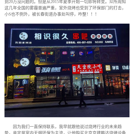
到20万没问题的。但是从2015年夏季开始一切即将转变。众所周知
这几年全国的雾霾普遍严重，室外烧烤也受到了环保部门的打击，
小S也不例外，被长春街道办事处叫停，咋整！！！
因为我们一直保持联系，我早就跟他说过烧烤行业的未来趋
势，肯定是室内无烟环保为主流，让他购买北京京建鹏达烧烤设备