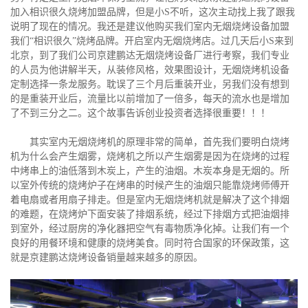
加入相识很久烧烤加盟品牌，但是小S不听，这次主动找上我了跟我
说明了现在的情况。我还是建议他购买我们室内无烟烧烤设备加盟
我们“相识很久”烧烤品牌。开启室内无烟烧烤店。过几天后小S来到
北京，到了我们公司京建鹏达无烟烧烤设备厂进行考察，我们专业
的人员为他讲解半天，从装修风格，效果图设计，无烟烧烤机设备
定制选择一条龙服务。耽误了三个月后重装开业，另我们没有想到
的是重装开业后，流量比以前增加了一倍多，每天的流水也是增加
了不到三分之二。这个故事告诉创业投资者选择很重要！！！
其实室内无烟烧烤机的原理非常的简单，首先我们要明白烧烤
机为什么会产生烟雾，烧烤机之所以产生烟雾是因为在烧烤的过程
中烤串上的油低落到木炭上，产生的油烟。木炭本身是无烟的。所
以室外传统的烧烤炉子在烤串的时候产生的油烟只能靠烧烤师傅开
着电扇或者用扇子排走。但是室内无烟烧烤机就是解决了这个排烟
的难题，在烧烤炉下面安装了排烟系统，经过下排烟方式把油烟排
到室外，经过厨房的净化器把空气有毒物质净化掉。让我们有一个
良好的用餐环境和健康的烧烤美食。同时符合国家的环保政策，这
就是京建鹏达烧烤设备销量越来越多的原因。