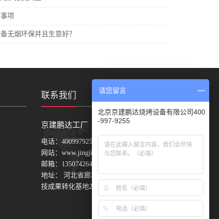
意事项
设备无烟环保并且生意好？
请您留言
联系我们
北京京建鹏达烧烤设备有限公司400
-997-9255
京建鹏达工厂
电话：
4009979255
网站：
www.jingjianpengda.com
邮箱：
1350742647@qq.com
地址： 河北省廊坊市固安县东湾中关村科
技成果转化基地24号楼