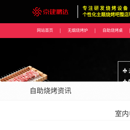
专 注 研 发 烧 烤 设 备
个性化主题烧烤吧整店
网站首页
无烟烧烤炉
自助烧烤桌
自助烧烤资讯
室内