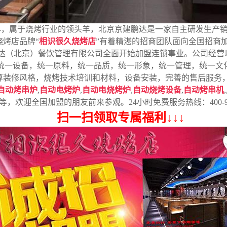
早，属于烧烤行业的领头羊，北京京建鹏达是一家自主研发生产
烤店品牌“
相识很久烧烤店
”有着精湛的招商团队面向全国招商
建鹏达（北京）餐饮管理有限公司全面开始加盟连锁事业。公司经
‘统一设备，统一原料，统一品质，统一形象，统一管理，统一文
算装修风格，烧烤技术培训和材料，设备安装，完善的售后服务
自动烤串炉
,
自动电烤炉
,
自动电烧烤炉
,
自动烧烤设备
,
自动烤串机
,
等，欢迎全国加盟的朋友前来参观。24小时免费服务热线：400-997
扫一扫领取专属福利↓↓↓